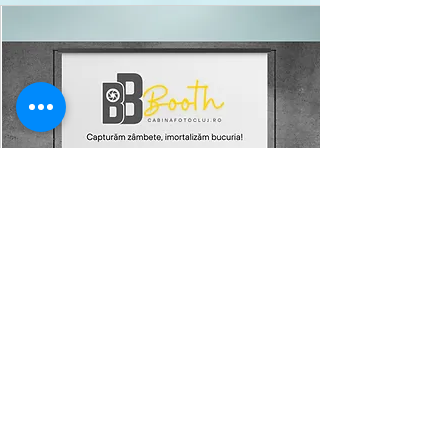
Background
Personalizat
Fundalurile personalizate sunt create și
plasate în spatele participanților pentru