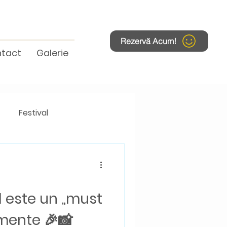
Rezervă Acum!
tact
Galerie
Festival
 este un „must
mente 🎉📸