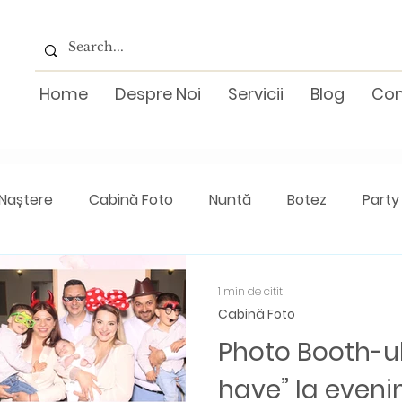
Home
Despre Noi
Servicii
Blog
Con
 Naștere
Cabină Foto
Nuntă
Botez
Party
h
1 min de citit
Cabină Foto
Photo Booth-ul
have” la eveni