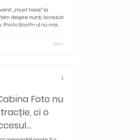
venit „must have” la
bim despre nunți, botezuri
, Photo Booth-ul nu mai
oze… ci o experiență
 Oamenii nu își mai doresc
care cel mai probabil nu o
omente spontane, amintiri
țe pe care să le posteze
entru ca, fiecare eveniment
Cabina Foto nu
tracție, ci o
uccesul
tău!
nt memorabil poate fi o