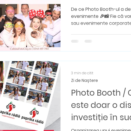
De ce Photo Booth-ul a de
evenimente 🎉📸 Fie că vor
sau evenimente corporate
este doar un colț pentru p
completă pentru invitați ✨
doar fotografii clasice pe 
să le a mai revadă. Vor m
printate pe loc și experien
imediat pe social media P
este diferit, va person
3 min de citit
Zi de Naștere
Photo Booth / 
este doar o dis
investiție în s
evenimentului 
Organizarea unui evenime