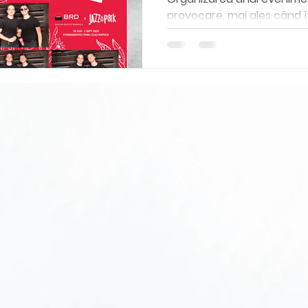
provocare, mai ales când îți
plece acasă cu amintiri fru