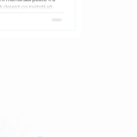
 dorești ca invitații să
moase și...