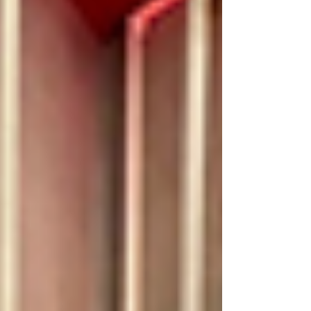
pentru invitați ✨ Oamenii nu își mai doresc
doar fotografii clasice pe care cel mai
probabil nu o să le a mai revadă. Vor
momente spontane, amintiri printate pe loc
și experiențe pe care să le posteze imediat
pe social media Pentru ca, fiecare
eveniment este diferit, va person