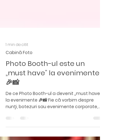
1 min de citit
Cabină Foto
Photo Booth-ul este un
„must have” la evenimente
🎉📸
De ce Photo Booth-ul a devenit „must have”
la evenimente 🎉📸 Fie că vorbim despre
nunți, botezuri sau evenimente corporate,
Photo Booth-ul nu mai este doar un colț
pentru poze… ci o experiență completă