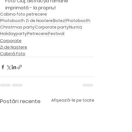
Foto Cluj
, distracția rămâne 
imprimată - la propriu!
Cabina foto petrecere
Photobooth Zi de Nastere
Botez
Photobooth
Christmas party
Corporate party
Nunta
Holidayparty
Petrecere
Festival
Corporate
Zi de Naștere
Cabină Foto
Afișează-le pe toate
Postări recente