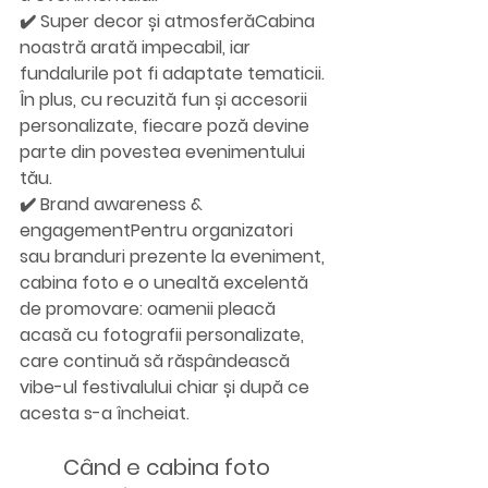
✔️ 
Super decor și atmosferă
Cabina 
noastră arată impecabil, iar 
fundalurile pot fi adaptate tematicii. 
În plus, cu recuzită fun și accesorii 
personalizate, fiecare poză devine 
parte din povestea evenimentului 
tău.
✔️ 
Brand awareness & 
engagement
Pentru organizatori 
sau branduri prezente la eveniment, 
cabina foto e o unealtă excelentă 
de promovare: oamenii pleacă 
acasă cu fotografii personalizate, 
care continuă să răspândească 
vibe-ul festivalului chiar și după ce 
acesta s-a încheiat.
	Când e cabina foto 