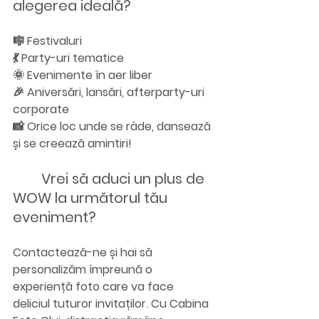
alegerea ideală?
🎼 Festivaluri
💃 Party-uri tematice 
🌞 Evenimente în aer liber
🎉 Aniversări, lansări, afterparty-uri 
corporate
📸 Orice loc unde se râde, dansează 
și se creează amintiri!
	Vrei să aduci un plus de 
WOW la următorul tău 
eveniment?
Contactează-ne
 și hai să 
personalizăm împreună o 
experiență foto care va face 
deliciul tuturor invitaților. Cu 
Cabina 