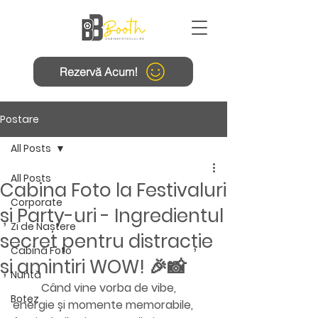
Rezervă Acum!
Postare
All Posts
All Posts
Cabina Foto la Festivaluri
Corporate
și Party-uri - Ingredientul
Zi de Naștere
secret pentru distracție
Cabină Foto
și amintiri WOW! 🎉📸
Nuntă
	Când vine vorba de vibe, 
Botez
energie și momente memorabile, 