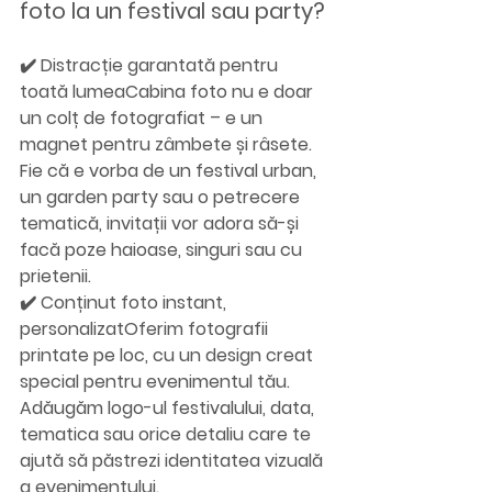
foto la un festival sau party?
✔️ 
Distracție garantată pentru 
toată lumea
Cabina foto nu e doar 
un colț de fotografiat – e un 
magnet pentru zâmbete și râsete. 
Fie că e vorba de un festival urban, 
un garden party sau o petrecere 
tematică, invitații vor adora să-și 
facă poze haioase, singuri sau cu 
prietenii.
✔️ 
Conținut foto instant, 
personalizat
Oferim fotografii 
printate pe loc, cu un design creat 
special pentru evenimentul tău. 
Adăugăm logo-ul festivalului, data, 
tematica sau orice detaliu care te 
ajută să păstrezi identitatea vizuală 
a evenimentului.