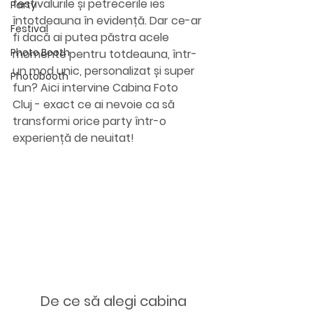
festivalurile și petrecerile ies 
Party
întotdeauna în evidență. Dar ce-ar 
Festival
fi dacă ai putea păstra acele 
Photo Booth
momente pentru totdeauna, într-
un mod unic, personalizat și super 
Photobooth
fun? Aici intervine 
Cabina Foto 
Cluj
 - exact ce ai nevoie ca să 
transformi orice party într-o 
experiență de neuitat!
	De ce să alegi cabina 